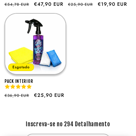
Preço
Preço
€47,90 EUR
Preço
Preço
€19,90 EUR
€54,78 EUR
€25,90 EUR
normal
de
normal
de
saldo
saldo
Esgotado
PACK INTERIOR
Preço
Preço
€25,90 EUR
€36,90 EUR
normal
de
saldo
Inscreva-se no 294 Detalhamento