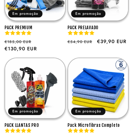
Em promoção
Em promoção
PACK PREMIUM
PACK PRELAVADO
Preço
Preço
Preço
Preço
€39,90 EUR
€185,00 EUR
€54,90 EUR
normal
€130,90 EUR
de
normal
de
saldo
saldo
Em promoção
Em promoção
PACK LLANTAS PRO
Pack Microfibras Completo