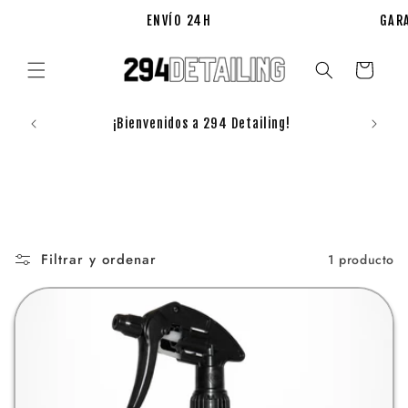
Ir
directamente
ENVÍO 24H
GARA
al contenido
Carrito
Registr
¡Bienvenidos a 294 Detailing!
Filtrar y ordenar
1 producto